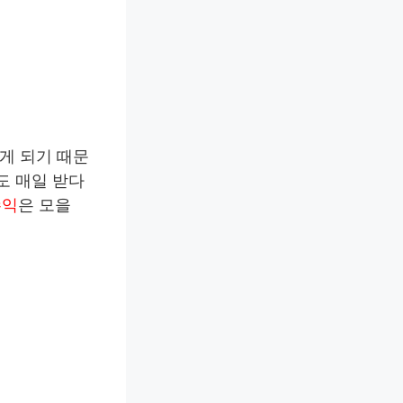
오게 되기 때문
도 매일 받다
수익
은 모을