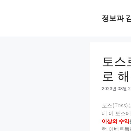
Skip
to
정보과 
content
토스로
로 해
2023년 08월 
토스(Toss
데 이 토스
이상의 수익
런 이벤트들