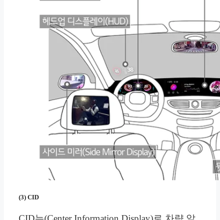
(3) CID
CID는(Center Information Display)로 차량 앞